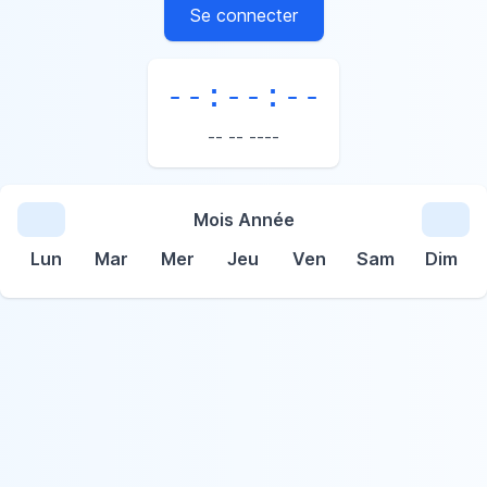
Se connecter
--:--:--
-- -- ----
Mois Année
Lun
Mar
Mer
Jeu
Ven
Sam
Dim